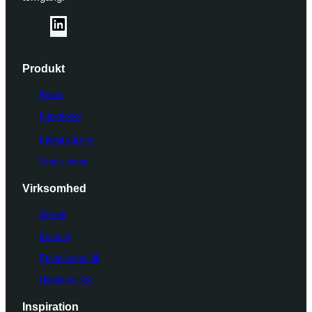
L
i
n
Produkt
k
e
Priser
d
Funktioner
I
Integrationer
n
Gratis demo
Virksomhed
Om os
Kontakt
Privatlivspolitik
Handelsvilkår
Inspiration